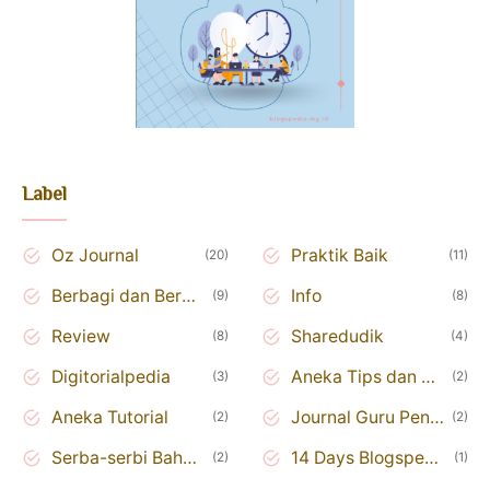
Label
Oz Journal
Praktik Baik
20
11
Berbagi dan Berkolaborasi
Info
9
8
Review
Sharedudik
8
4
Digitorialpedia
Aneka Tips dan Trik
3
2
Aneka Tutorial
Journal Guru Penggerak
2
2
Serba-serbi Bahasa Inggris
14 Days Blogspedia Challenge
2
1