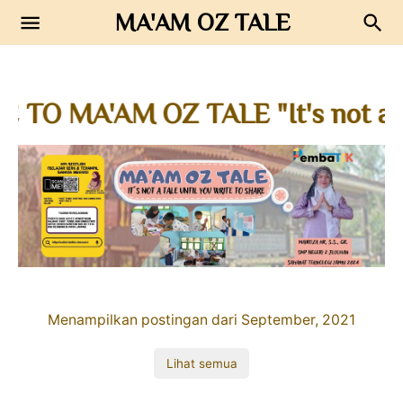
MA'AM OZ TALE
MA'AM OZ TALE "It's not a tale u
Oz Journal
Journal Guru Penggerak
Berbagi dan Berkolaborasi
Sharedudik
Oz Journal
Info
Praktik Baik
Menampilkan postingan dari September, 2021
Lihat semua