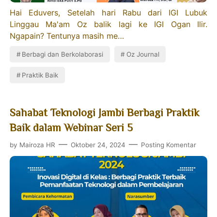
Hai Eduvers, Setelah hari Rabu dari IGI Lubuk
Linggau Ma'am Oz balik lagi ke IGI Ogan Ilir.
Ngapain? Tentunya masih me…
Berbagi dan Berkolaborasi
Oz Journal
Praktik Baik
Sahabat Teknologi Jambi Berbagi Praktik
Baik dalam Webinar Seri 5
by
Mairoza HR
Oktober 24, 2024
Posting Komentar