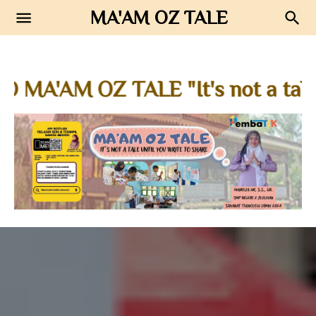
MA'AM OZ TALE
 TALE "It's not a tale until you
Oz Journal
Journal Guru Penggerak
Berbagi dan Berkolaborasi
Sharedudik
Oz Journal
Info
Praktik Baik