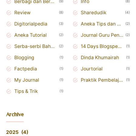
Berbagi dan Berkolaborasi
Info
9
8
Review
Sharedudik
8
4
Digitorialpedia
Aneka Tips dan Trik
3
2
Aneka Tutorial
Journal Guru Penggerak
2
2
Serba-serbi Bahasa Inggris
14 Days Blogspedia Challenge
2
1
Blogging
Dinda Khumairah
1
1
Factpedia
Jourtorial
1
1
My Journal
Praktik Pembelajaran
1
1
Tips & Trik
1
Archive
2025
4