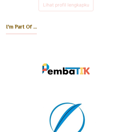
Lihat profil lengkapku
I'm Part Of ...